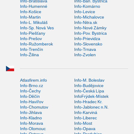
Info-Bratislava
Info-Ban. Bystrica
Info-Humenné
Info-Komárno
Info-Košice
Info-Levice
Info-Martin
Info-Michalovce
Info-L. Mikuláš
Info-Nitra.sk
Info-Sp. Nová Ves
Info-Nové Zámky
Info-Piešťany
Info-Pov. Bystrica
Info-Prešov
Info-Prievidza
Info-Ružomberok
Info-Slovensko
Info-Trenčín
Info-Trnava
Info-Žilina
Info-Zvolen
Atlasfirem.info
Info-M. Boleslav
Info-Brno.cz
Info-Budějovice
Info-Čechy
Info-Česká Lípa
Info-Děčín
InfoFrýdek-Místek
Info-Havířov
Info-Hradec Kr.
Info-Chomutov
Info-Jablonec n.N.
Info-Jihlava
Info-Karviná
Info-Kladno
Info-Liberec
Info-Morava
Info-Most
Info-Olomouc
Info-Opava