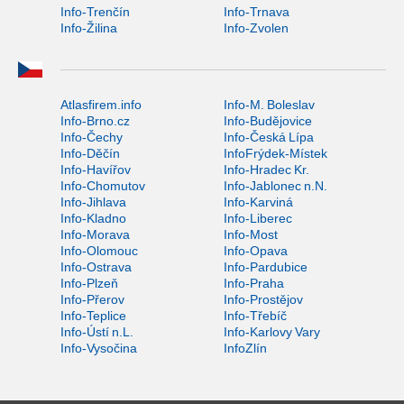
Info-Trenčín
Info-Trnava
Info-Žilina
Info-Zvolen
Atlasfirem.info
Info-M. Boleslav
Info-Brno.cz
Info-Budějovice
Info-Čechy
Info-Česká Lípa
Info-Děčín
InfoFrýdek-Místek
Info-Havířov
Info-Hradec Kr.
Info-Chomutov
Info-Jablonec n.N.
Info-Jihlava
Info-Karviná
Info-Kladno
Info-Liberec
Info-Morava
Info-Most
Info-Olomouc
Info-Opava
Info-Ostrava
Info-Pardubice
Info-Plzeň
Info-Praha
Info-Přerov
Info-Prostějov
Info-Teplice
Info-Třebíč
Info-Ústí n.L.
Info-Karlovy Vary
Info-Vysočina
InfoZlín