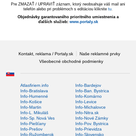
Pre ZMAZAŤ / UPRAVIŤ záznam, ktorý neobsahuje váš mail ani
telefón alebo pri problémoch s editáciou kliknite
tu
.
Objednávky garantovaného prioritného umiestnenia a
ďalších služieb:
www.portaly.sk
Kontakt, reklama / Portaly.sk
Naše reklamné prvky
Všeobecné obchodné podmienky
Atlasfiriem.info
Info-Bardejov
Info-Bratislava
Info-Ban. Bystrica
Info-Humenné
Info-Komárno
Info-Košice
Info-Levice
Info-Martin
Info-Michalovce
Info-L. Mikuláš
Info-Nitra.sk
Info-Sp. Nová Ves
Info-Nové Zámky
Info-Piešťany
Info-Pov. Bystrica
Info-Prešov
Info-Prievidza
Info-Ružomberok
Info-Slovensko