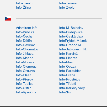
Info-Trenčín
Info-Trnava
Info-Žilina
Info-Zvolen
Atlasfirem.info
Info-M. Boleslav
Info-Brno.cz
Info-Budějovice
Info-Čechy
Info-Česká Lípa
Info-Děčín
InfoFrýdek-Místek
Info-Havířov
Info-Hradec Kr.
Info-Chomutov
Info-Jablonec n.N.
Info-Jihlava
Info-Karviná
Info-Kladno
Info-Liberec
Info-Morava
Info-Most
Info-Olomouc
Info-Opava
Info-Ostrava
Info-Pardubice
Info-Plzeň
Info-Praha
Info-Přerov
Info-Prostějov
Info-Teplice
Info-Třebíč
Info-Ústí n.L.
Info-Karlovy Vary
Info-Vysočina
InfoZlín