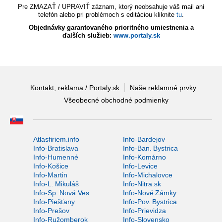
Pre ZMAZAŤ / UPRAVIŤ záznam, ktorý neobsahuje váš mail ani
telefón alebo pri problémoch s editáciou kliknite
tu
.
Objednávky garantovaného prioritného umiestnenia a
ďalších služieb:
www.portaly.sk
Kontakt, reklama / Portaly.sk
Naše reklamné prvky
Všeobecné obchodné podmienky
Atlasfiriem.info
Info-Bardejov
Info-Bratislava
Info-Ban. Bystrica
Info-Humenné
Info-Komárno
Info-Košice
Info-Levice
Info-Martin
Info-Michalovce
Info-L. Mikuláš
Info-Nitra.sk
Info-Sp. Nová Ves
Info-Nové Zámky
Info-Piešťany
Info-Pov. Bystrica
Info-Prešov
Info-Prievidza
Info-Ružomberok
Info-Slovensko