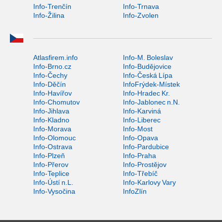
Info-Trenčín
Info-Trnava
Info-Žilina
Info-Zvolen
Atlasfirem.info
Info-M. Boleslav
Info-Brno.cz
Info-Budějovice
Info-Čechy
Info-Česká Lípa
Info-Děčín
InfoFrýdek-Místek
Info-Havířov
Info-Hradec Kr.
Info-Chomutov
Info-Jablonec n.N.
Info-Jihlava
Info-Karviná
Info-Kladno
Info-Liberec
Info-Morava
Info-Most
Info-Olomouc
Info-Opava
Info-Ostrava
Info-Pardubice
Info-Plzeň
Info-Praha
Info-Přerov
Info-Prostějov
Info-Teplice
Info-Třebíč
Info-Ústí n.L.
Info-Karlovy Vary
Info-Vysočina
InfoZlín