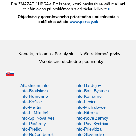
Pre ZMAZAŤ / UPRAVIŤ záznam, ktorý neobsahuje váš mail ani
telefón alebo pri problémoch s editáciou kliknite
tu
.
Objednávky garantovaného prioritného umiestnenia a
ďalších služieb:
www.portaly.sk
Kontakt, reklama / Portaly.sk
Naše reklamné prvky
Všeobecné obchodné podmienky
Atlasfiriem.info
Info-Bardejov
Info-Bratislava
Info-Ban. Bystrica
Info-Humenné
Info-Komárno
Info-Košice
Info-Levice
Info-Martin
Info-Michalovce
Info-L. Mikuláš
Info-Nitra.sk
Info-Sp. Nová Ves
Info-Nové Zámky
Info-Piešťany
Info-Pov. Bystrica
Info-Prešov
Info-Prievidza
Info-Ružomberok
Info-Slovensko