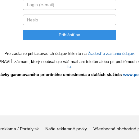
Pre zaslanie prihlasovacích údajov kliknite na
Žiadosť o zaslanie údajov.
VIŤ záznam, ktorý neobsahuje váš mail ani telefón alebo pri problémoch s 
tu
.
ávky garantovaného prioritného umiestnenia a ďalších služieb:
www.por
 reklama / Portaly.sk
Naše reklamné prvky
Všeobecné obchodné 