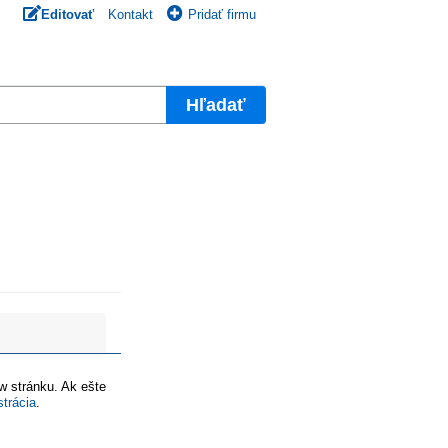
Editovať
Kontakt
Pridať firmu
Hľadať
ww stránku. Ak ešte
strácia
.