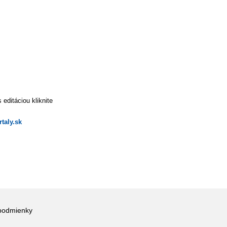
editáciou kliknite
taly.sk
podmienky