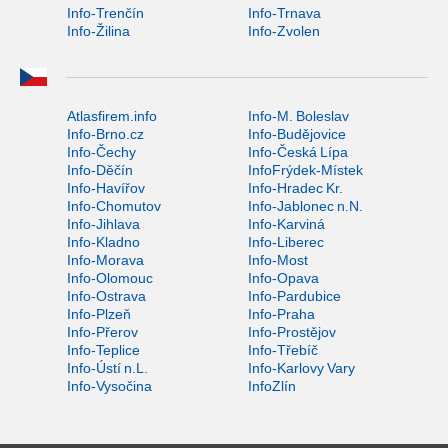
Info-Trenčín
Info-Trnava
Info-Žilina
Info-Zvolen
Atlasfirem.info
Info-M. Boleslav
Info-Brno.cz
Info-Budějovice
Info-Čechy
Info-Česká Lípa
Info-Děčín
InfoFrýdek-Místek
Info-Havířov
Info-Hradec Kr.
Info-Chomutov
Info-Jablonec n.N.
Info-Jihlava
Info-Karviná
Info-Kladno
Info-Liberec
Info-Morava
Info-Most
Info-Olomouc
Info-Opava
Info-Ostrava
Info-Pardubice
Info-Plzeň
Info-Praha
Info-Přerov
Info-Prostějov
Info-Teplice
Info-Třebíč
Info-Ústí n.L.
Info-Karlovy Vary
Info-Vysočina
InfoZlín