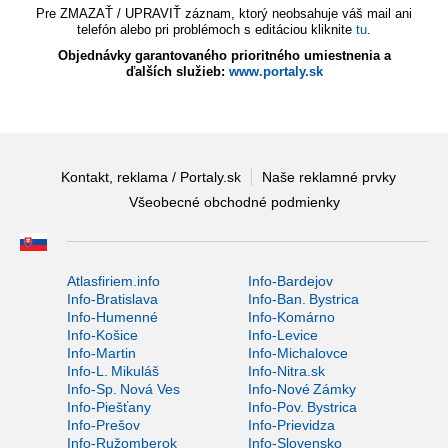
Pre ZMAZAŤ / UPRAVIŤ záznam, ktorý neobsahuje váš mail ani
telefón alebo pri problémoch s editáciou kliknite
tu
.
Objednávky garantovaného prioritného umiestnenia a
ďalších služieb:
www.portaly.sk
Kontakt, reklama / Portaly.sk
Naše reklamné prvky
Všeobecné obchodné podmienky
Atlasfiriem.info
Info-Bardejov
Info-Bratislava
Info-Ban. Bystrica
Info-Humenné
Info-Komárno
Info-Košice
Info-Levice
Info-Martin
Info-Michalovce
Info-L. Mikuláš
Info-Nitra.sk
Info-Sp. Nová Ves
Info-Nové Zámky
Info-Piešťany
Info-Pov. Bystrica
Info-Prešov
Info-Prievidza
Info-Ružomberok
Info-Slovensko