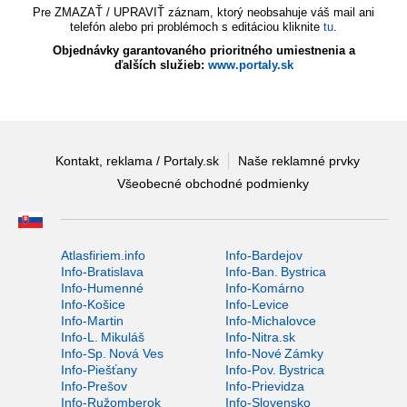
Pre ZMAZAŤ / UPRAVIŤ záznam, ktorý neobsahuje váš mail ani
telefón alebo pri problémoch s editáciou kliknite
tu
.
Objednávky garantovaného prioritného umiestnenia a
ďalších služieb:
www.portaly.sk
Kontakt, reklama / Portaly.sk
Naše reklamné prvky
Všeobecné obchodné podmienky
Atlasfiriem.info
Info-Bardejov
Info-Bratislava
Info-Ban. Bystrica
Info-Humenné
Info-Komárno
Info-Košice
Info-Levice
Info-Martin
Info-Michalovce
Info-L. Mikuláš
Info-Nitra.sk
Info-Sp. Nová Ves
Info-Nové Zámky
Info-Piešťany
Info-Pov. Bystrica
Info-Prešov
Info-Prievidza
Info-Ružomberok
Info-Slovensko