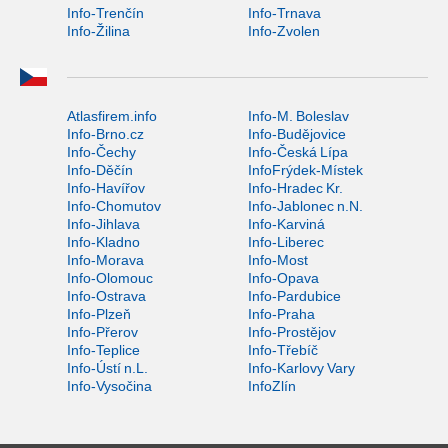
Info-Trenčín
Info-Trnava
Info-Žilina
Info-Zvolen
Atlasfirem.info
Info-M. Boleslav
Info-Brno.cz
Info-Budějovice
Info-Čechy
Info-Česká Lípa
Info-Děčín
InfoFrýdek-Místek
Info-Havířov
Info-Hradec Kr.
Info-Chomutov
Info-Jablonec n.N.
Info-Jihlava
Info-Karviná
Info-Kladno
Info-Liberec
Info-Morava
Info-Most
Info-Olomouc
Info-Opava
Info-Ostrava
Info-Pardubice
Info-Plzeň
Info-Praha
Info-Přerov
Info-Prostějov
Info-Teplice
Info-Třebíč
Info-Ústí n.L.
Info-Karlovy Vary
Info-Vysočina
InfoZlín