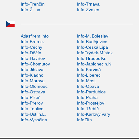
Info-Trenčín
Info-Trnava
Info-Žilina
Info-Zvolen
Atlasfirem.info
Info-M. Boleslav
Info-Brno.cz
Info-Budějovice
Info-Čechy
Info-Česká Lípa
Info-Děčín
InfoFrýdek-Místek
Info-Havířov
Info-Hradec Kr.
Info-Chomutov
Info-Jablonec n.N.
Info-Jihlava
Info-Karviná
Info-Kladno
Info-Liberec
Info-Morava
Info-Most
Info-Olomouc
Info-Opava
Info-Ostrava
Info-Pardubice
Info-Plzeň
Info-Praha
Info-Přerov
Info-Prostějov
Info-Teplice
Info-Třebíč
Info-Ústí n.L.
Info-Karlovy Vary
Info-Vysočina
InfoZlín