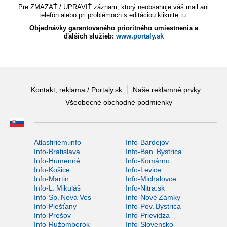
Pre ZMAZAŤ / UPRAVIŤ záznam, ktorý neobsahuje váš mail ani
telefón alebo pri problémoch s editáciou kliknite
tu
.
Objednávky garantovaného prioritného umiestnenia a
ďalších služieb:
www.portaly.sk
Kontakt, reklama / Portaly.sk
Naše reklamné prvky
Všeobecné obchodné podmienky
Atlasfiriem.info
Info-Bardejov
Info-Bratislava
Info-Ban. Bystrica
Info-Humenné
Info-Komárno
Info-Košice
Info-Levice
Info-Martin
Info-Michalovce
Info-L. Mikuláš
Info-Nitra.sk
Info-Sp. Nová Ves
Info-Nové Zámky
Info-Piešťany
Info-Pov. Bystrica
Info-Prešov
Info-Prievidza
Info-Ružomberok
Info-Slovensko