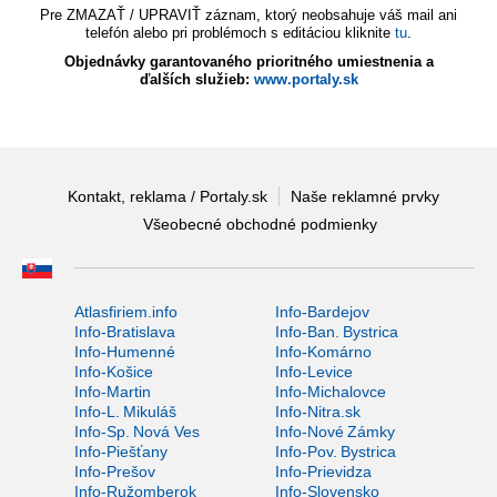
Pre ZMAZAŤ / UPRAVIŤ záznam, ktorý neobsahuje váš mail ani
telefón alebo pri problémoch s editáciou kliknite
tu
.
Objednávky garantovaného prioritného umiestnenia a
ďalších služieb:
www.portaly.sk
Kontakt, reklama / Portaly.sk
Naše reklamné prvky
Všeobecné obchodné podmienky
Atlasfiriem.info
Info-Bardejov
Info-Bratislava
Info-Ban. Bystrica
Info-Humenné
Info-Komárno
Info-Košice
Info-Levice
Info-Martin
Info-Michalovce
Info-L. Mikuláš
Info-Nitra.sk
Info-Sp. Nová Ves
Info-Nové Zámky
Info-Piešťany
Info-Pov. Bystrica
Info-Prešov
Info-Prievidza
Info-Ružomberok
Info-Slovensko