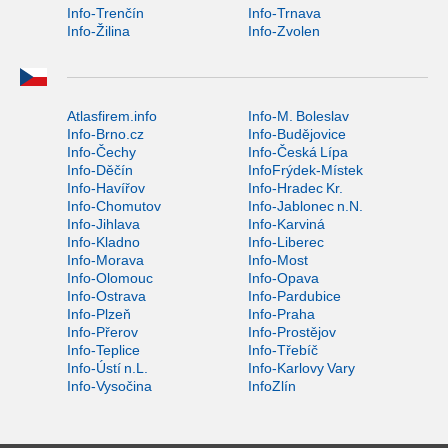
Info-Trenčín
Info-Trnava
Info-Žilina
Info-Zvolen
Atlasfirem.info
Info-M. Boleslav
Info-Brno.cz
Info-Budějovice
Info-Čechy
Info-Česká Lípa
Info-Děčín
InfoFrýdek-Místek
Info-Havířov
Info-Hradec Kr.
Info-Chomutov
Info-Jablonec n.N.
Info-Jihlava
Info-Karviná
Info-Kladno
Info-Liberec
Info-Morava
Info-Most
Info-Olomouc
Info-Opava
Info-Ostrava
Info-Pardubice
Info-Plzeň
Info-Praha
Info-Přerov
Info-Prostějov
Info-Teplice
Info-Třebíč
Info-Ústí n.L.
Info-Karlovy Vary
Info-Vysočina
InfoZlín