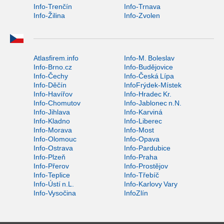
Info-Trenčín
Info-Trnava
Info-Žilina
Info-Zvolen
Atlasfirem.info
Info-M. Boleslav
Info-Brno.cz
Info-Budějovice
Info-Čechy
Info-Česká Lípa
Info-Děčín
InfoFrýdek-Místek
Info-Havířov
Info-Hradec Kr.
Info-Chomutov
Info-Jablonec n.N.
Info-Jihlava
Info-Karviná
Info-Kladno
Info-Liberec
Info-Morava
Info-Most
Info-Olomouc
Info-Opava
Info-Ostrava
Info-Pardubice
Info-Plzeň
Info-Praha
Info-Přerov
Info-Prostějov
Info-Teplice
Info-Třebíč
Info-Ústí n.L.
Info-Karlovy Vary
Info-Vysočina
InfoZlín