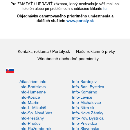
Pre ZMAZAŤ / UPRAVIŤ záznam, ktorý neobsahuje váš mail ani
telefón alebo pri problémoch s editáciou kliknite
tu
.
Objednávky garantovaného prioritného umiestnenia a
ďalších služieb:
www.portaly.sk
Kontakt, reklama / Portaly.sk
Naše reklamné prvky
Všeobecné obchodné podmienky
Atlasfiriem.info
Info-Bardejov
Info-Bratislava
Info-Ban. Bystrica
Info-Humenné
Info-Komárno
Info-Košice
Info-Levice
Info-Martin
Info-Michalovce
Info-L. Mikuláš
Info-Nitra.sk
Info-Sp. Nová Ves
Info-Nové Zámky
Info-Piešťany
Info-Pov. Bystrica
Info-Prešov
Info-Prievidza
Info-Ružomberok
Info-Slovensko