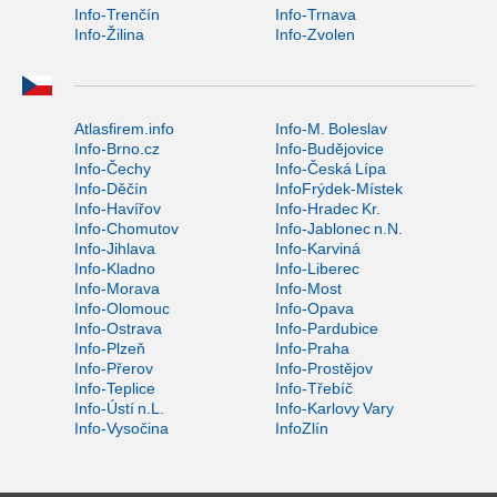
Info-Trenčín
Info-Trnava
Info-Žilina
Info-Zvolen
Atlasfirem.info
Info-M. Boleslav
Info-Brno.cz
Info-Budějovice
Info-Čechy
Info-Česká Lípa
Info-Děčín
InfoFrýdek-Místek
Info-Havířov
Info-Hradec Kr.
Info-Chomutov
Info-Jablonec n.N.
Info-Jihlava
Info-Karviná
Info-Kladno
Info-Liberec
Info-Morava
Info-Most
Info-Olomouc
Info-Opava
Info-Ostrava
Info-Pardubice
Info-Plzeň
Info-Praha
Info-Přerov
Info-Prostějov
Info-Teplice
Info-Třebíč
Info-Ústí n.L.
Info-Karlovy Vary
Info-Vysočina
InfoZlín