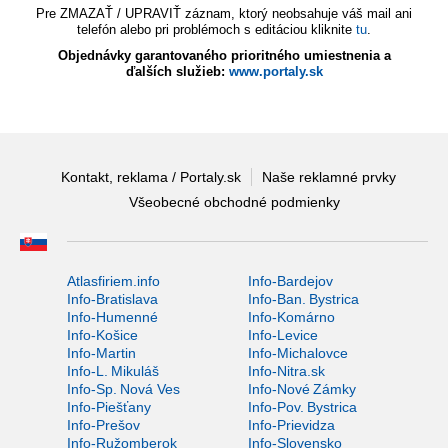
Pre ZMAZAŤ / UPRAVIŤ záznam, ktorý neobsahuje váš mail ani
telefón alebo pri problémoch s editáciou kliknite
tu
.
Objednávky garantovaného prioritného umiestnenia a
ďalších služieb:
www.portaly.sk
Kontakt, reklama / Portaly.sk
Naše reklamné prvky
Všeobecné obchodné podmienky
Atlasfiriem.info
Info-Bardejov
Info-Bratislava
Info-Ban. Bystrica
Info-Humenné
Info-Komárno
Info-Košice
Info-Levice
Info-Martin
Info-Michalovce
Info-L. Mikuláš
Info-Nitra.sk
Info-Sp. Nová Ves
Info-Nové Zámky
Info-Piešťany
Info-Pov. Bystrica
Info-Prešov
Info-Prievidza
Info-Ružomberok
Info-Slovensko