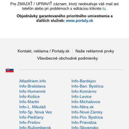
Pre ZMAZAŤ / UPRAVIŤ záznam, ktorý neobsahuje váš mail ani
telefón alebo pri problémoch s editáciou kliknite
tu
.
Objednávky garantovaného prioritného umiestnenia a
ďalších služieb:
www.portaly.sk
Kontakt, reklama / Portaly.sk
Naše reklamné prvky
Všeobecné obchodné podmienky
Atlasfiriem.info
Info-Bardejov
Info-Bratislava
Info-Ban. Bystrica
Info-Humenné
Info-Komárno
Info-Košice
Info-Levice
Info-Martin
Info-Michalovce
Info-L. Mikuláš
Info-Nitra.sk
Info-Sp. Nová Ves
Info-Nové Zámky
Info-Piešťany
Info-Pov. Bystrica
Info-Prešov
Info-Prievidza
Info-Ružomberok
Info-Slovensko