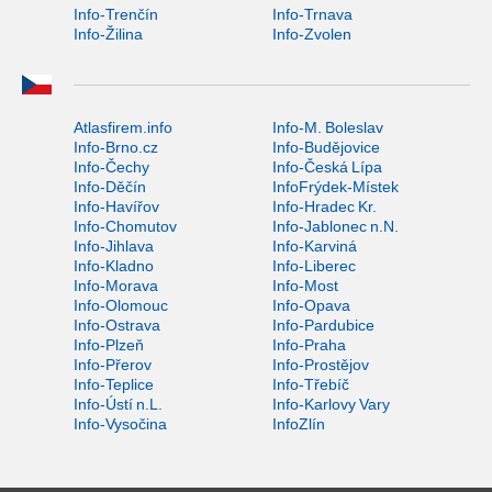
Info-Trenčín
Info-Trnava
Info-Žilina
Info-Zvolen
Atlasfirem.info
Info-M. Boleslav
Info-Brno.cz
Info-Budějovice
Info-Čechy
Info-Česká Lípa
Info-Děčín
InfoFrýdek-Místek
Info-Havířov
Info-Hradec Kr.
Info-Chomutov
Info-Jablonec n.N.
Info-Jihlava
Info-Karviná
Info-Kladno
Info-Liberec
Info-Morava
Info-Most
Info-Olomouc
Info-Opava
Info-Ostrava
Info-Pardubice
Info-Plzeň
Info-Praha
Info-Přerov
Info-Prostějov
Info-Teplice
Info-Třebíč
Info-Ústí n.L.
Info-Karlovy Vary
Info-Vysočina
InfoZlín