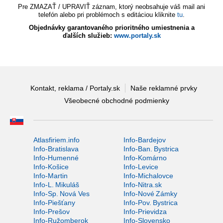
Pre ZMAZAŤ / UPRAVIŤ záznam, ktorý neobsahuje váš mail ani
telefón alebo pri problémoch s editáciou kliknite
tu
.
Objednávky garantovaného prioritného umiestnenia a
ďalších služieb:
www.portaly.sk
Kontakt, reklama / Portaly.sk
Naše reklamné prvky
Všeobecné obchodné podmienky
Atlasfiriem.info
Info-Bardejov
Info-Bratislava
Info-Ban. Bystrica
Info-Humenné
Info-Komárno
Info-Košice
Info-Levice
Info-Martin
Info-Michalovce
Info-L. Mikuláš
Info-Nitra.sk
Info-Sp. Nová Ves
Info-Nové Zámky
Info-Piešťany
Info-Pov. Bystrica
Info-Prešov
Info-Prievidza
Info-Ružomberok
Info-Slovensko