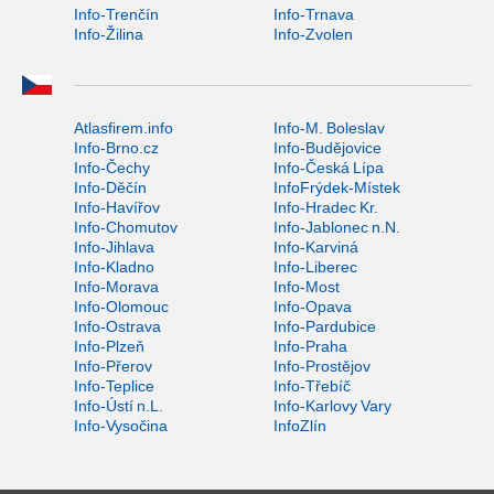
Info-Trenčín
Info-Trnava
Info-Žilina
Info-Zvolen
Atlasfirem.info
Info-M. Boleslav
Info-Brno.cz
Info-Budějovice
Info-Čechy
Info-Česká Lípa
Info-Děčín
InfoFrýdek-Místek
Info-Havířov
Info-Hradec Kr.
Info-Chomutov
Info-Jablonec n.N.
Info-Jihlava
Info-Karviná
Info-Kladno
Info-Liberec
Info-Morava
Info-Most
Info-Olomouc
Info-Opava
Info-Ostrava
Info-Pardubice
Info-Plzeň
Info-Praha
Info-Přerov
Info-Prostějov
Info-Teplice
Info-Třebíč
Info-Ústí n.L.
Info-Karlovy Vary
Info-Vysočina
InfoZlín