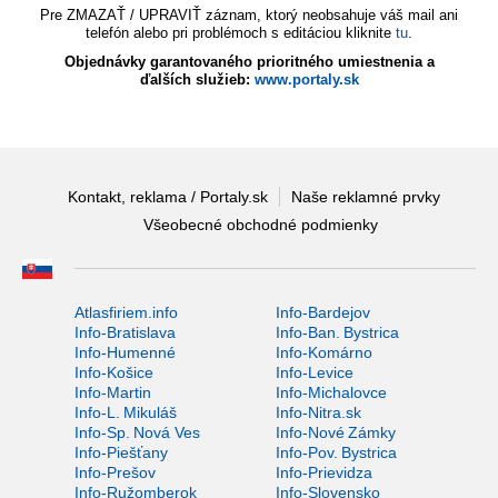
Pre ZMAZAŤ / UPRAVIŤ záznam, ktorý neobsahuje váš mail ani
telefón alebo pri problémoch s editáciou kliknite
tu
.
Objednávky garantovaného prioritného umiestnenia a
ďalších služieb:
www.portaly.sk
Kontakt, reklama / Portaly.sk
Naše reklamné prvky
Všeobecné obchodné podmienky
Atlasfiriem.info
Info-Bardejov
Info-Bratislava
Info-Ban. Bystrica
Info-Humenné
Info-Komárno
Info-Košice
Info-Levice
Info-Martin
Info-Michalovce
Info-L. Mikuláš
Info-Nitra.sk
Info-Sp. Nová Ves
Info-Nové Zámky
Info-Piešťany
Info-Pov. Bystrica
Info-Prešov
Info-Prievidza
Info-Ružomberok
Info-Slovensko