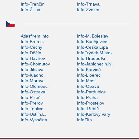
Info-Trenčín
Info-Trnava
Info-Žilina
Info-Zvolen
Atlasfirem.info
Info-M. Boleslav
Info-Brno.cz
Info-Budějovice
Info-Čechy
Info-Česká Lípa
Info-Děčín
InfoFrýdek-Místek
Info-Havířov
Info-Hradec Kr.
Info-Chomutov
Info-Jablonec n.N.
Info-Jihlava
Info-Karviná
Info-Kladno
Info-Liberec
Info-Morava
Info-Most
Info-Olomouc
Info-Opava
Info-Ostrava
Info-Pardubice
Info-Plzeň
Info-Praha
Info-Přerov
Info-Prostějov
Info-Teplice
Info-Třebíč
Info-Ústí n.L.
Info-Karlovy Vary
Info-Vysočina
InfoZlín