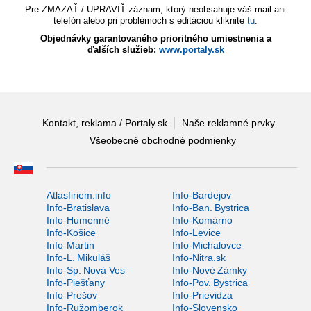
Pre ZMAZAŤ / UPRAVIŤ záznam, ktorý neobsahuje váš mail ani
telefón alebo pri problémoch s editáciou kliknite
tu
.
Objednávky garantovaného prioritného umiestnenia a
ďalších služieb:
www.portaly.sk
Kontakt, reklama / Portaly.sk
Naše reklamné prvky
Všeobecné obchodné podmienky
Atlasfiriem.info
Info-Bardejov
Info-Bratislava
Info-Ban. Bystrica
Info-Humenné
Info-Komárno
Info-Košice
Info-Levice
Info-Martin
Info-Michalovce
Info-L. Mikuláš
Info-Nitra.sk
Info-Sp. Nová Ves
Info-Nové Zámky
Info-Piešťany
Info-Pov. Bystrica
Info-Prešov
Info-Prievidza
Info-Ružomberok
Info-Slovensko