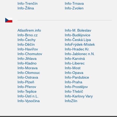
Info-Trenčín
Info-Trnava
Info-Žilina
Info-Zvolen
Atlasfirem.info
Info-M. Boleslav
Info-Brno.cz
Info-Budějovice
Info-Čechy
Info-Česká Lípa
Info-Děčín
InfoFrýdek-Místek
Info-Havířov
Info-Hradec Kr.
Info-Chomutov
Info-Jablonec n.N.
Info-Jihlava
Info-Karviná
Info-Kladno
Info-Liberec
Info-Morava
Info-Most
Info-Olomouc
Info-Opava
Info-Ostrava
Info-Pardubice
Info-Plzeň
Info-Praha
Info-Přerov
Info-Prostějov
Info-Teplice
Info-Třebíč
Info-Ústí n.L.
Info-Karlovy Vary
Info-Vysočina
InfoZlín